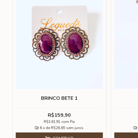
BRINCO BETE 1
R$159,90
R$143,91
com
Pix
6
x de
R$26,65
sem juros