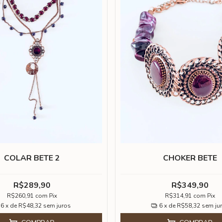
COLAR BETE 2
CHOKER BETE
R$289,90
R$349,90
R$260,91
com
Pix
R$314,91
com
Pix
6
x de
R$48,32
sem juros
6
x de
R$58,32
sem ju