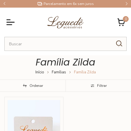
9
Parcelamento em 6x sem juros
0
Família Zilda
Início
Famílias
Família Zilda
Ordenar
Filtrar