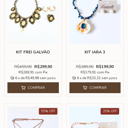
KIT FREI GALVÃO
KIT IARA 3
R$459,90
R$299,90
R$289,90
R$199,90
R$269,91
com
Pix
R$179,91
com
Pix
6
x de
R$49,98
sem juros
6
x de
R$33,32
sem juros
COMPRAR
COMPRAR
55
%
OFF
25
%
OFF