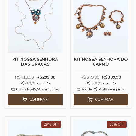
KIT NOSSA SENHORA
KIT NOSSA SENHORA DO
DAS GRAÇAS
CARMO
R$419,90
R$299,90
R$549,90
R$389,90
R$269,91
com
Pix
R$350,91
com
Pix
6
x de
R$49,98
sem juros
6
x de
R$64,98
sem juros
COMPRAR
COMPRAR
29
%
OFF
35
%
OFF