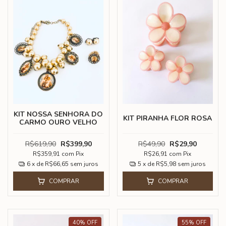
KIT NOSSA SENHORA DO
KIT PIRANHA FLOR ROSA
CARMO OURO VELHO
R$619,90
R$399,90
R$49,90
R$29,90
R$359,91
com
Pix
R$26,91
com
Pix
6
x de
R$66,65
sem juros
5
x de
R$5,98
sem juros
COMPRAR
COMPRAR
40
%
OFF
55
%
OFF