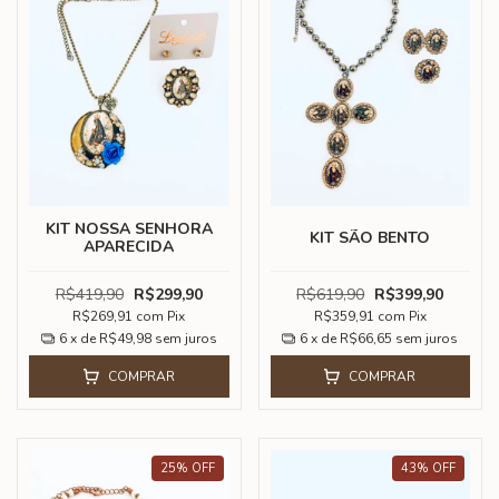
KIT NOSSA SENHORA
KIT SÃO BENTO
APARECIDA
R$419,90
R$299,90
R$619,90
R$399,90
R$269,91
com
Pix
R$359,91
com
Pix
6
x de
R$49,98
sem juros
6
x de
R$66,65
sem juros
COMPRAR
COMPRAR
25
%
OFF
43
%
OFF