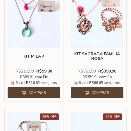
KIT SAGRADA FAMILIA
KIT MILA 4
ROSA
R$219,90
R$99,90
R$529,90
R$399,90
R$89,91
com
Pix
R$359,91
com
Pix
6
x de
R$16,65
sem juros
6
x de
R$66,65
sem juros
COMPRAR
COMPRAR
29
%
OFF
29
%
OFF