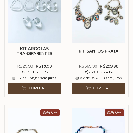
KIT ARGOLAS
KIT SANTOS PRATA
TRANSPARENTES
R$29,90
R$19,90
R$569,90
R$299,90
R$17,91
com
Pix
R$269,91
com
Pix
3
x de
R$6,63
sem juros
6
x de
R$49,98
sem juros
COMPRAR
COMPRAR
35
%
OFF
31
%
OFF