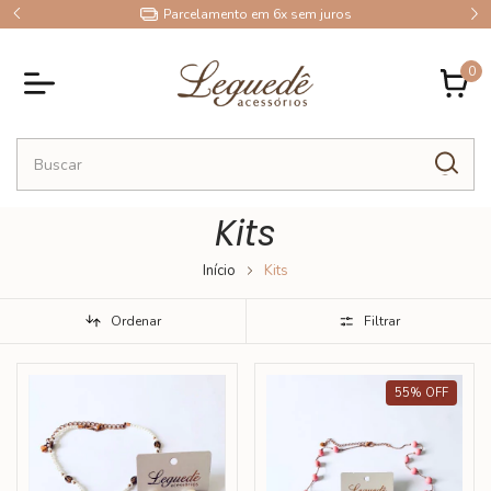
9
Parcelamento em 6x sem juros
0
Kits
Início
Kits
Ordenar
Filtrar
55
%
OFF