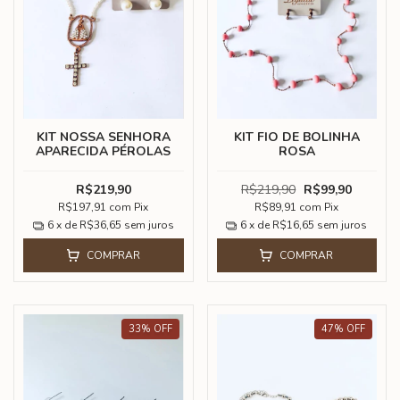
KIT NOSSA SENHORA
KIT FIO DE BOLINHA
APARECIDA PÉROLAS
ROSA
R$219,90
R$219,90
R$99,90
R$197,91
com
Pix
R$89,91
com
Pix
6
x de
R$36,65
sem juros
6
x de
R$16,65
sem juros
COMPRAR
COMPRAR
33
%
OFF
47
%
OFF