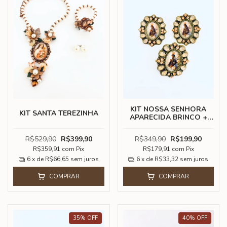
KIT NOSSA SENHORA
KIT SANTA TEREZINHA
APARECIDA BRINCO +
ANEL
R$529,90
R$399,90
R$349,90
R$199,90
R$359,91
com
Pix
R$179,91
com
Pix
6
x de
R$66,65
sem juros
6
x de
R$33,32
sem juros
COMPRAR
COMPRAR
35
%
OFF
40
%
OFF