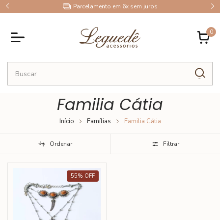
9
Parcelamento em 6x sem juros
0
Familia Cátia
Início
Famílias
Familia Cátia
Ordenar
Filtrar
55
%
OFF