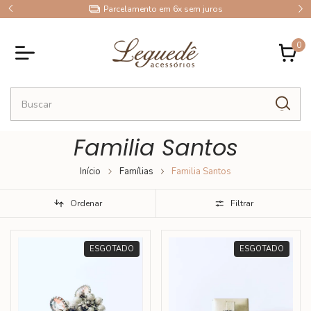
9
Parcelamento em 6x sem juros
0
Familia Santos
Início
Famílias
Familia Santos
Ordenar
Filtrar
ESGOTADO
ESGOTADO