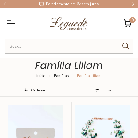
9
Parcelamento em 6x sem juros
0
Família Liliam
Início
Famílias
Família Liliam
Ordenar
Filtrar