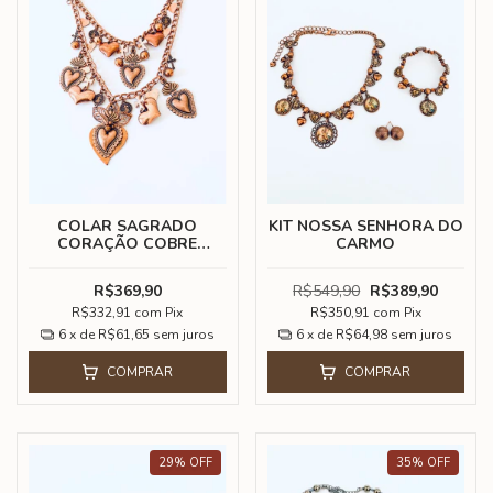
COLAR SAGRADO
KIT NOSSA SENHORA DO
CORAÇÃO COBRE
CARMO
VELHO 1
R$369,90
R$549,90
R$389,90
R$332,91
com
Pix
R$350,91
com
Pix
6
x de
R$61,65
sem juros
6
x de
R$64,98
sem juros
COMPRAR
COMPRAR
29
%
OFF
35
%
OFF