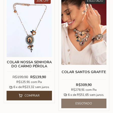
30
%
OFF
ESGOTADO
COLAR NOSSA SENHORA
DO CARMO PÉROLA
COLAR SANTOS GRAFITE
R$199,90
R$139,90
R$125,91
com
Pix
R$309,90
6
x de
R$23,32
sem juros
R$278,91
com
Pix
6
x de
R$51,65
sem juros
COMPRAR
ESGOTADO