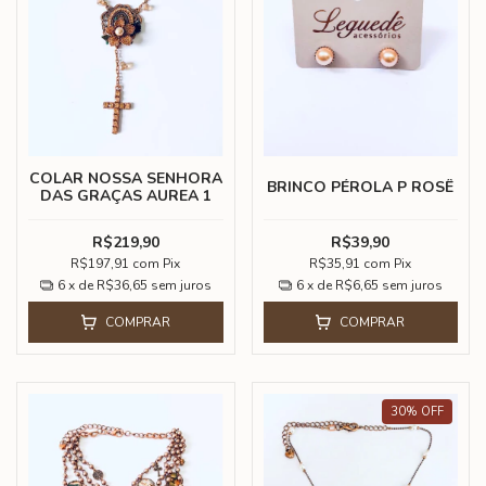
COLAR NOSSA SENHORA
BRINCO PÉROLA P ROSÊ
DAS GRAÇAS AUREA 1
R$219,90
R$39,90
R$197,91
com
Pix
R$35,91
com
Pix
6
x de
R$36,65
sem juros
6
x de
R$6,65
sem juros
COMPRAR
COMPRAR
30
%
OFF