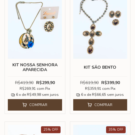
KIT NOSSA SENHORA
KIT SÃO BENTO
APARECIDA
R$419,90
R$299,90
R$619,90
R$399,90
R$269,91
com
Pix
R$359,91
com
Pix
6
x de
R$49,98
sem juros
6
x de
R$66,65
sem juros
COMPRAR
COMPRAR
25
%
OFF
35
%
OFF