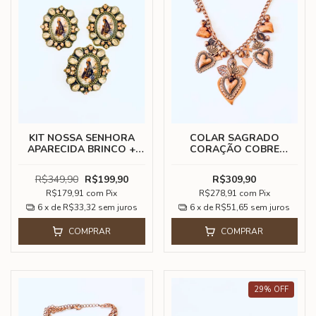
KIT NOSSA SENHORA
COLAR SAGRADO
APARECIDA BRINCO +
CORAÇÃO COBRE
ANEL
VELHO 2
R$349,90
R$199,90
R$309,90
R$179,91
com
Pix
R$278,91
com
Pix
6
x de
R$33,32
sem juros
6
x de
R$51,65
sem juros
COMPRAR
COMPRAR
29
%
OFF