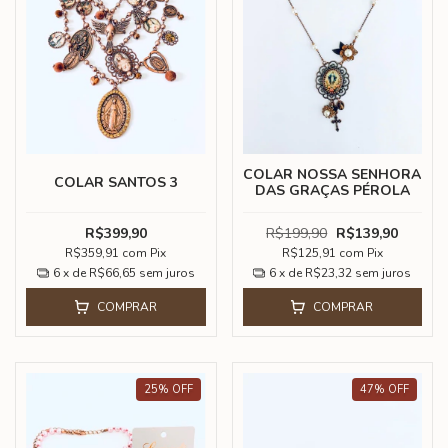
COLAR NOSSA SENHORA
COLAR SANTOS 3
DAS GRAÇAS PÉROLA
R$399,90
R$199,90
R$139,90
R$359,91
com
Pix
R$125,91
com
Pix
6
x de
R$66,65
sem juros
6
x de
R$23,32
sem juros
COMPRAR
COMPRAR
25
%
OFF
47
%
OFF