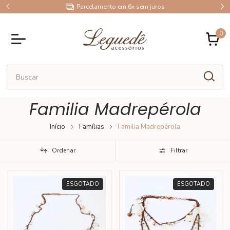
9
Parcelamento em 6x sem juros
0
Familia Madrepérola
Início
Famílias
Familia Madrepérola
Ordenar
Filtrar
ESGOTADO
ESGOTADO