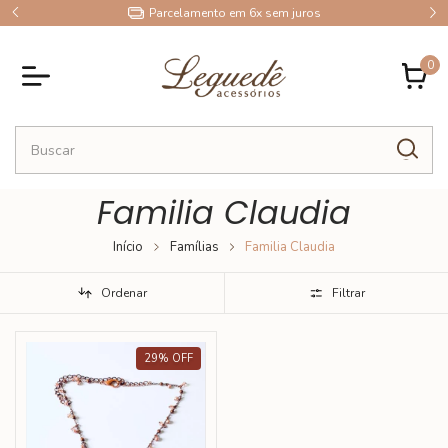
9
Parcelamento em 6x sem juros
0
Familia Claudia
Início
Famílias
Familia Claudia
Ordenar
Filtrar
29
%
OFF