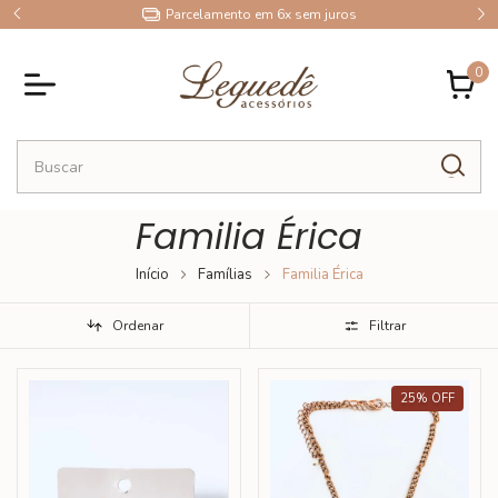
9
Parcelamento em 6x sem juros
0
Familia Érica
Início
Famílias
Familia Érica
Ordenar
Filtrar
25
%
OFF