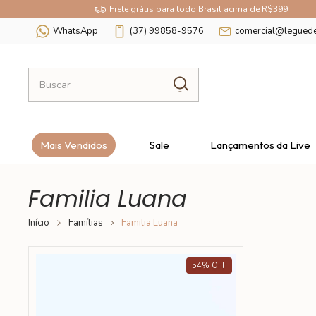
Frete grátis para todo Brasil acima de R$399
WhatsApp
(37) 99858-9576
comercial@legued
Mais Vendidos
Sale
Lançamentos da Live
Familia Luana
Início
Famílias
Familia Luana
54
%
OFF