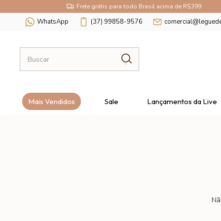
Frete grátis para todo Brasil acima de R$399
WhatsApp
(37) 99858-9576
comercial@legued
Mais Vendidos
Sale
Lançamentos da Live
Não