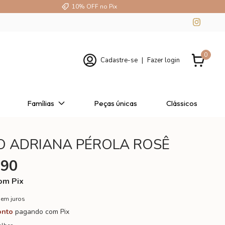
10% OFF no Pix
0
Cadastre-se
|
Fazer login
Famílias
Peças únicas
Clássicos
O ADRIANA PÉROLA ROSÊ
,90
om
Pix
sem juros
onto
pagando com Pix