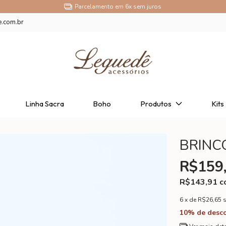
Parcelamento em 6x sem juros
e.com.br
Linha Sacra
Boho
Produtos
Kits
BRINC
R$159
R$143,91
c
6
x de
R$26,65
10% de desc