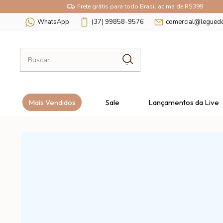
Frete grátis para todo Brasil acima de R$399
WhatsApp
(37) 99858-9576
comercial@legued
Mais Vendidos
Sale
Lançamentos da Live