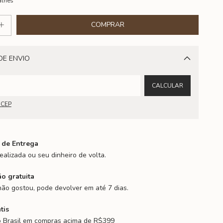
alhes
DE ENVIO
Alterar CEP
CALCULAR
 CEP
 de Entrega
ealizada ou seu dinheiro de volta.
o gratuita
ão gostou, pode devolver em até 7 dias.
tis
o Brasil em compras acima de R$399