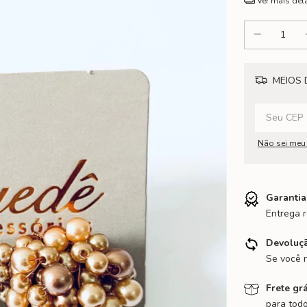
Ver mais det
MEIOS 
Não sei meu
Garantia
Entrega r
Devoluçã
Se você n
Frete grá
para tod