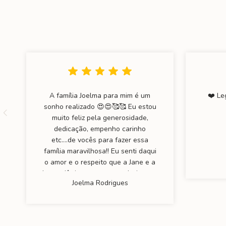
A família Joelma para mim é um
❤️ Le
sonho realizado 😍😍🥰🥰 Eu estou
muito feliz pela generosidade,
dedicação, empenho carinho
etc….de vocês para fazer essa
família maravilhosa!! Eu senti daqui
o amor e o respeito que a Jane e a
Leguedê tiveram para produzir essa
Joelma Rodrigues
família linda ✨✨💙❤️💙❤️ Muito
obrigada Leguedê 💙💙💙