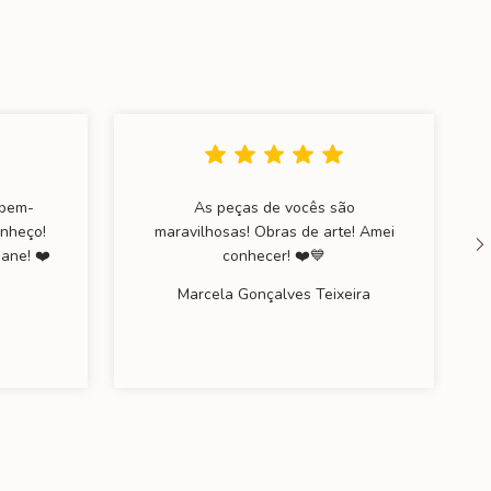
 bem-
As peças de vocês são
onheço!
maravilhosas! Obras de arte! Amei
Jane! ❤️
conhecer! ❤️💙
Marcela Gonçalves Teixeira