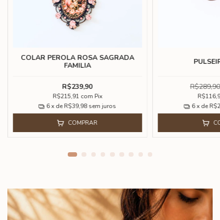
COLAR PEROLA ROSA SAGRADA
PULSEI
FAMILIA
R$239,90
R$289,90
R$215,91
com
Pix
R$116,
6
x de
R$39,98
sem juros
6
x de
R$2
COMPRAR
C