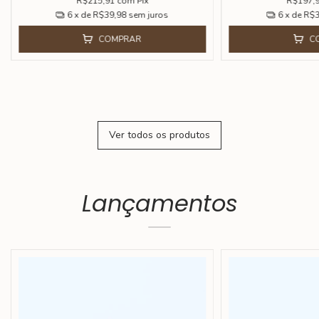
R$197,91
com
Pix
R$197,
6
x de
R$36,65
sem juros
6
x de
R$3
COMPRAR
C
Ver todos os produtos
Lançamentos