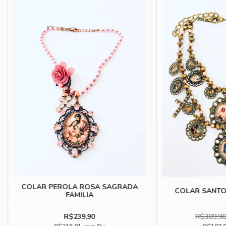
29
%
OFF
COLAR NOSS
COLAR SANTOS OURO VELHO
GRAÇAS
R$309,90
R$219,90
R$2