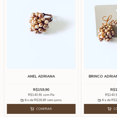
ANEL ADRIANA
BRINCO ADRIA
R$159,90
R$1
R$143,91
com
Pix
R$143,
6
x de
R$26,65
sem juros
6
x de
R$2
COMPRAR
C