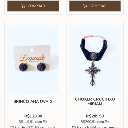
COMPRAR
COMPRAR
CHOKER CRUCIFIXO
BRINCO ANA UVA G
MIRIAM
R$129,90
R$289,90
R$116,91
com
Pix
R$260,91
com
Pix
6
x de
R$21,65
sem juros
6
x de
R$48,32
sem juros