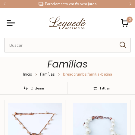
10% OFF no Pix
0
Famílias
Início
Famílias
breadcrumbs.familia-betina
Ordenar
Filtrar