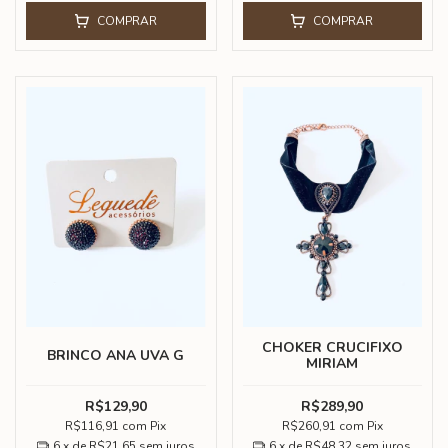
COMPRAR
COMPRAR
CHOKER CRUCIFIXO
BRINCO ANA UVA G
MIRIAM
R$129,90
R$289,90
R$116,91
com
Pix
R$260,91
com
Pix
6
x de
R$21,65
sem juros
6
x de
R$48,32
sem juros