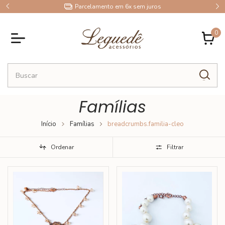
9
Parcelamento em 6x sem juros
0
Famílias
Início
Famílias
breadcrumbs.familia-cleo
Ordenar
Filtrar