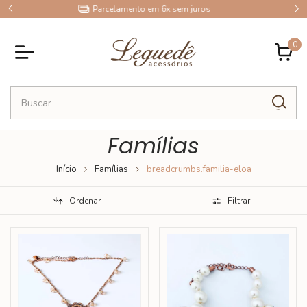
10% OFF no Pix
0
Famílias
Início
Famílias
breadcrumbs.familia-eloa
Ordenar
Filtrar