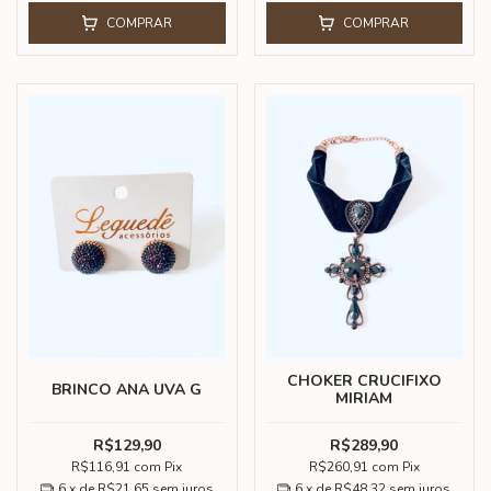
COMPRAR
COMPRAR
CHOKER CRUCIFIXO
BRINCO ANA UVA G
MIRIAM
R$129,90
R$289,90
R$116,91
com
Pix
R$260,91
com
Pix
6
x de
R$21,65
sem juros
6
x de
R$48,32
sem juros