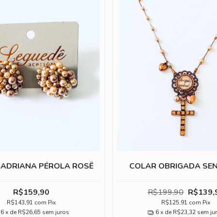
 ADRIANA PÉROLA ROSÊ
COLAR OBRIGADA SE
R$159,90
R$199,90
R$139,
R$143,91
com
Pix
R$125,91
com
Pix
6
x de
R$26,65
sem juros
6
x de
R$23,32
sem ju