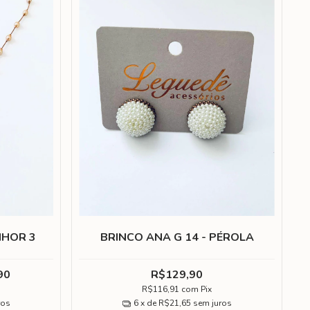
NHOR 3
BRINCO ANA G 14 - PÉROLA
90
R$129,90
R$116,91
com
Pix
ros
6
x de
R$21,65
sem juros