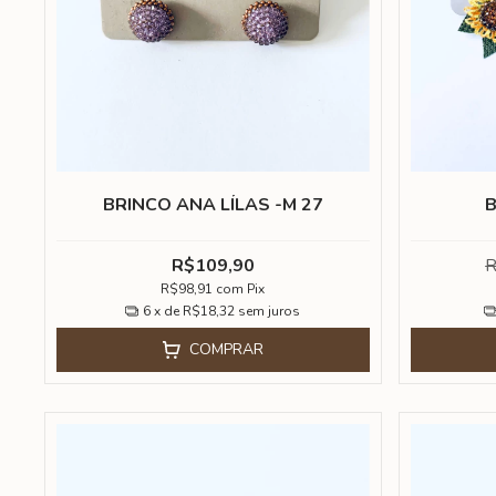
BRINCO ANA LÍLAS -M 27
B
R$109,90
R
R$98,91
com
Pix
6
x de
R$18,32
sem juros
COMPRAR