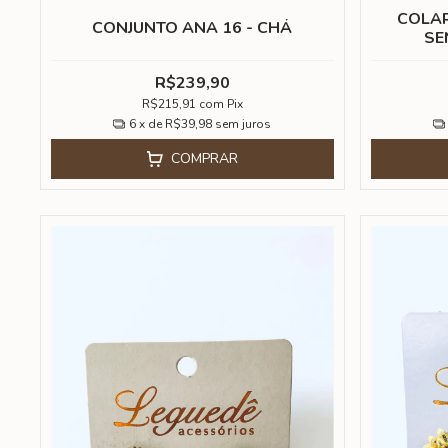
COLAR
CONJUNTO ANA 16 - CHÁ
SE
R$239,90
R$215,91
com
Pix
6
x de
R$39,98
sem juros
COMPRAR