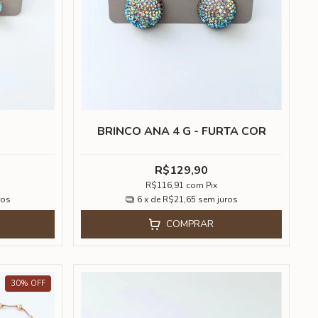
A
BRINCO ANA 4 G - FURTA COR
R$129,90
R$116,91
com
Pix
ros
6
x de
R$21,65
sem juros
COMPRAR
30
%
OFF