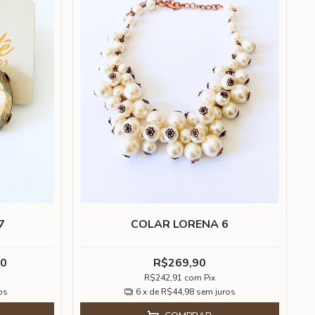
7
COLAR LORENA 6
90
R$269,90
R$242,91
com
Pix
os
6
x de
R$44,98
sem juros