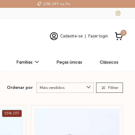
10% OFF no Pix
0
Cadastre-se
|
Fazer login
Famílias
Peças únicas
Clássicos
Ordenar por
Filtrar
55
%
OFF