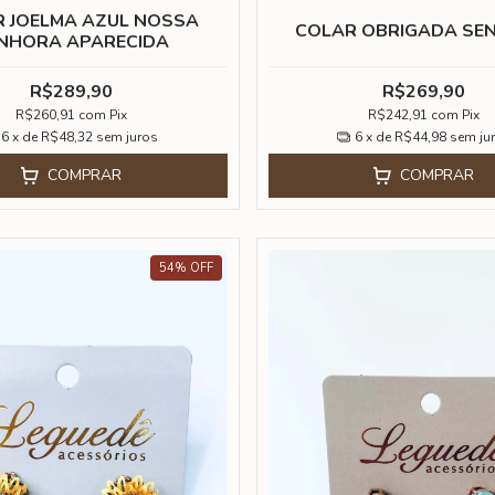
 JOELMA AZUL NOSSA
COLAR OBRIGADA SE
NHORA APARECIDA
R$289,90
R$269,90
R$260,91
com
Pix
R$242,91
com
Pix
6
x de
R$48,32
sem juros
6
x de
R$44,98
sem ju
COMPRAR
COMPRAR
54
%
OFF