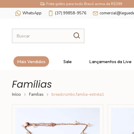
Frete grátis para todo Brasil acima de R$399
WhatsApp
(37) 99858-9576
comercial@legued
Mais Vendidos
Sale
Lançamentos da Live
Famílias
Início
Famílias
breadcrumbs.familia-estrela1