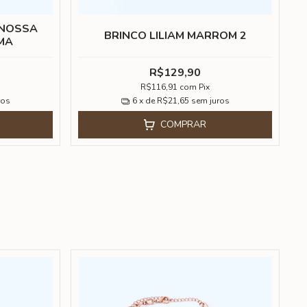
 NOSSA
BRINCO LILIAM MARROM 2
MA
R$129,90
R$116,91
com
Pix
ros
6
x de
R$21,65
sem juros
COMPRAR