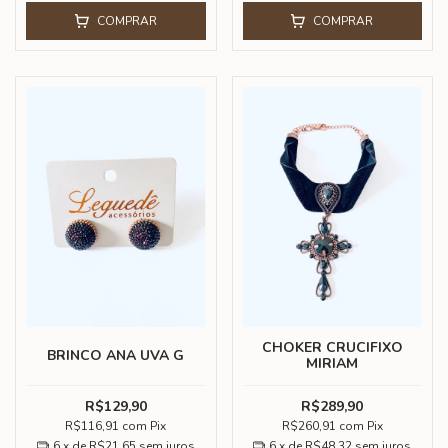
COMPRAR
COMPRAR
CHOKER CRUCIFIXO
BRINCO ANA UVA G
MIRIAM
R$129,90
R$289,90
R$116,91
com
Pix
R$260,91
com
Pix
6
x de
R$21,65
sem juros
6
x de
R$48,32
sem juros