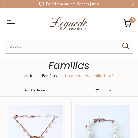
10% OFF no Pix
0
Famílias
Início
Famílias
breadcrumbs.familia-lara2
Ordenar
Filtrar