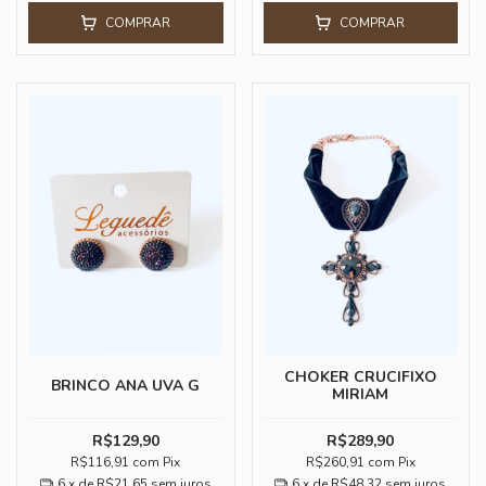
COMPRAR
COMPRAR
CHOKER CRUCIFIXO
BRINCO ANA UVA G
MIRIAM
R$129,90
R$289,90
R$116,91
com
Pix
R$260,91
com
Pix
6
x de
R$21,65
sem juros
6
x de
R$48,32
sem juros