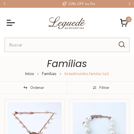
10% OFF no Pix
0
Famílias
Início
Famílias
breadcrumbs.familia-lia1
Ordenar
Filtrar