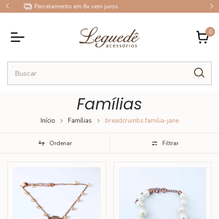
10% OFF no Pix
0
Famílias
Início
Famílias
breadcrumbs.familia-jane
Ordenar
Filtrar