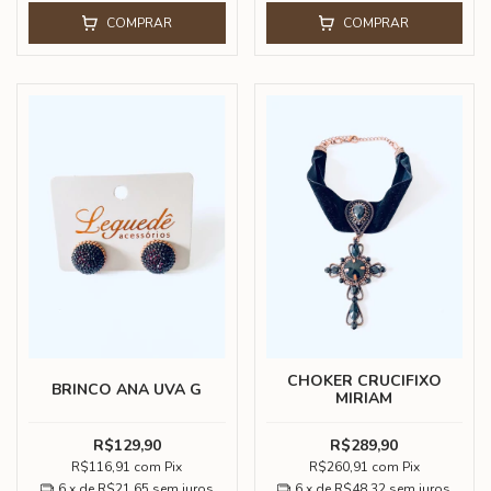
COMPRAR
COMPRAR
CHOKER CRUCIFIXO
BRINCO ANA UVA G
MIRIAM
R$129,90
R$289,90
R$116,91
com
Pix
R$260,91
com
Pix
6
x de
R$21,65
sem juros
6
x de
R$48,32
sem juros