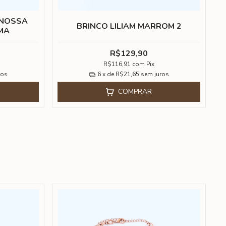
 NOSSA
BRINCO LILIAM MARROM 2
MA
R$129,90
R$116,91
com
Pix
ros
6
x de
R$21,65
sem juros
COMPRAR