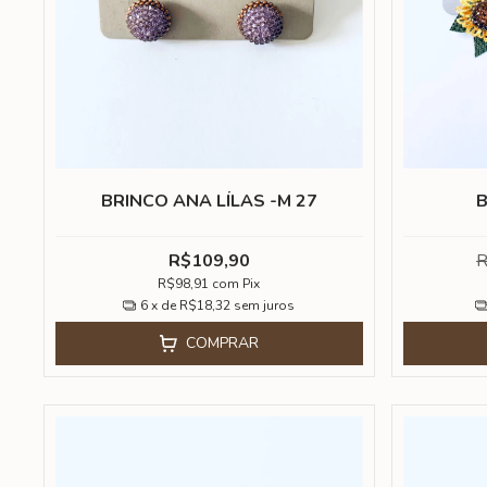
BRINCO ANA LÍLAS -M 27
B
R$109,90
R
R$98,91
com
Pix
6
x de
R$18,32
sem juros
COMPRAR