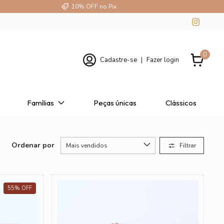
10% OFF no Pix
0
Cadastre-se
|
Fazer login
Famílias
Peças únicas
Clássicos
Ordenar por
Filtrar
55
%
OFF