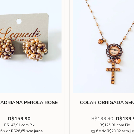
 ADRIANA PÉROLA ROSÊ
COLAR OBRIGADA SE
R$159,90
R$199,90
R$139,
R$143,91
com
Pix
R$125,91
com
Pix
6
x de
R$26,65
sem juros
6
x de
R$23,32
sem ju