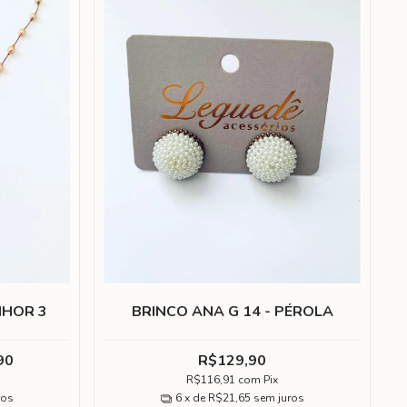
NHOR 3
BRINCO ANA G 14 - PÉROLA
90
R$129,90
R$116,91
com
Pix
ros
6
x de
R$21,65
sem juros