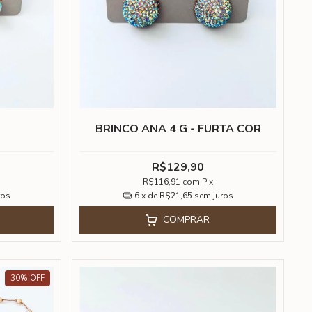
A
BRINCO ANA 4 G - FURTA COR
R$129,90
R$116,91
com
Pix
ros
6
x de
R$21,65
sem juros
COMPRAR
30
%
OFF