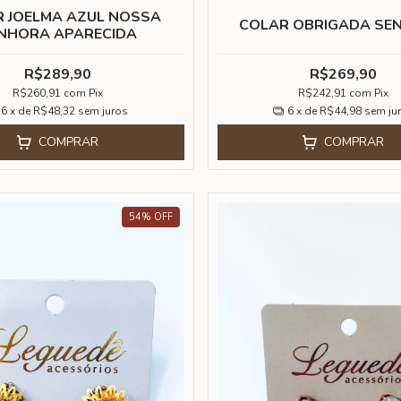
 JOELMA AZUL NOSSA
COLAR OBRIGADA SE
NHORA APARECIDA
R$289,90
R$269,90
R$260,91
com
Pix
R$242,91
com
Pix
6
x de
R$48,32
sem juros
6
x de
R$44,98
sem ju
COMPRAR
COMPRAR
54
%
OFF