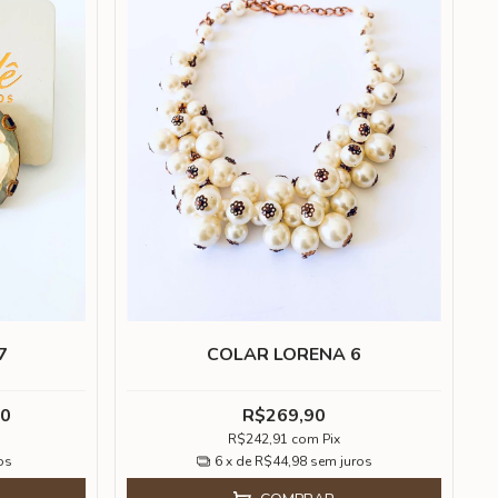
7
COLAR LORENA 6
90
R$269,90
R$242,91
com
Pix
os
6
x de
R$44,98
sem juros