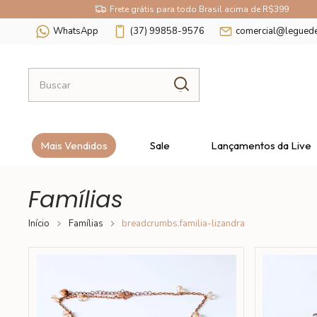
Frete grátis para todo Brasil acima de R$399
WhatsApp
(37) 99858-9576
comercial@legued
Mais Vendidos
Sale
Lançamentos da Live
Famílias
Início
Famílias
breadcrumbs.familia-lizandra