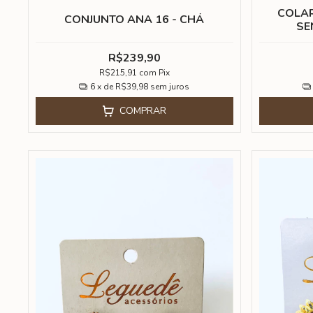
COLAR
CONJUNTO ANA 16 - CHÁ
SE
R$239,90
R$215,91
com
Pix
6
x de
R$39,98
sem juros
COMPRAR