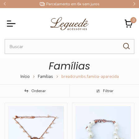
9
Parcelamento em 6x sem juros
0
Famílias
Início
Famílias
breadcrumbs.familia-aparecida
Ordenar
Filtrar