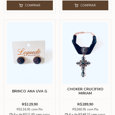
COMPRAR
COMPRAR
CHOKER CRUCIFIXO
BRINCO ANA UVA G
MIRIAM
R$129,90
R$289,90
R$116,91
com
Pix
R$260,91
com
Pix
6
x de
R$21,65
sem juros
6
x de
R$48,32
sem juros