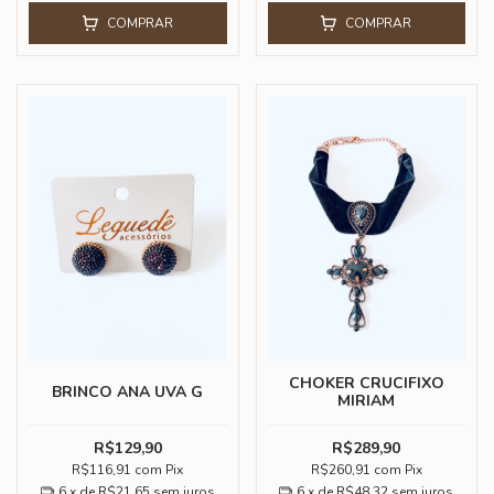
COMPRAR
COMPRAR
CHOKER CRUCIFIXO
BRINCO ANA UVA G
MIRIAM
R$129,90
R$289,90
R$116,91
com
Pix
R$260,91
com
Pix
6
x de
R$21,65
sem juros
6
x de
R$48,32
sem juros