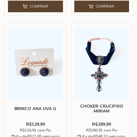
COMPRAR
COMPRAR
CHOKER CRUCIFIXO
BRINCO ANA UVA G
MIRIAM
R$129,90
R$289,90
R$116,91
com
Pix
R$260,91
com
Pix
6
x de
R$21,65
sem juros
6
x de
R$48,32
sem juros