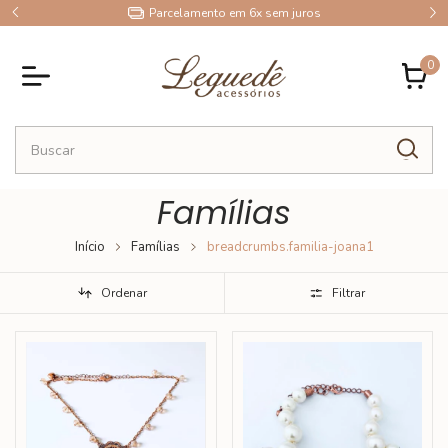
10% OFF no Pix
0
Famílias
Início
Famílias
breadcrumbs.familia-joana1
Ordenar
Filtrar