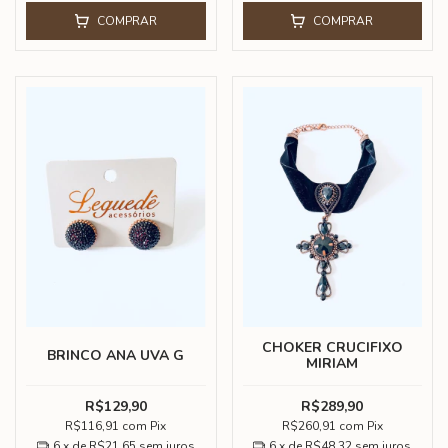
COMPRAR
COMPRAR
CHOKER CRUCIFIXO
BRINCO ANA UVA G
MIRIAM
R$129,90
R$289,90
R$116,91
com
Pix
R$260,91
com
Pix
6
x de
R$21,65
sem juros
6
x de
R$48,32
sem juros