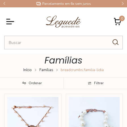
9
Parcelamento em 6x sem juros
0
Famílias
Início
Famílias
breadcrumbs.familia-lidia
Ordenar
Filtrar