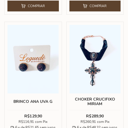
COMPRAR
COMPRAR
CHOKER CRUCIFIXO
BRINCO ANA UVA G
MIRIAM
R$129,90
R$289,90
R$116,91
com
Pix
R$260,91
com
Pix
6
x de
R$21,65
sem juros
6
x de
R$48,32
sem juros