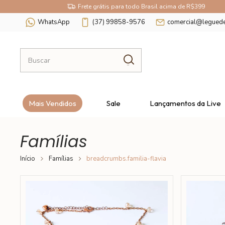
Frete grátis para todo Brasil acima de R$399
WhatsApp
(37) 99858-9576
comercial@legued
Mais Vendidos
Sale
Lançamentos da Live
Famílias
Início
Famílias
breadcrumbs.familia-flavia