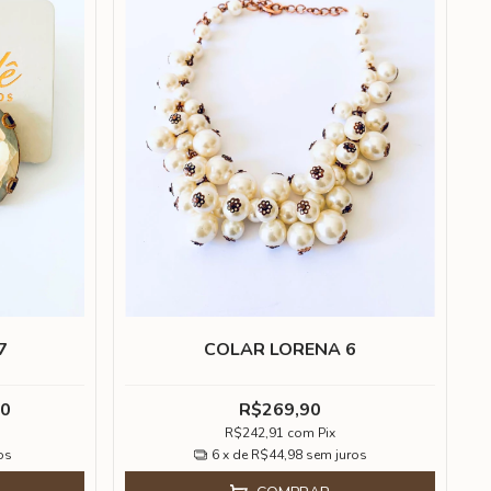
7
COLAR LORENA 6
90
R$269,90
R$242,91
com
Pix
os
6
x de
R$44,98
sem juros