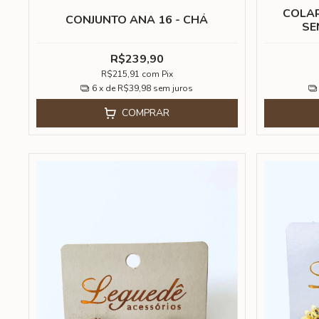
COLAR
CONJUNTO ANA 16 - CHÁ
SE
R$239,90
R$215,91
com
Pix
6
x de
R$39,98
sem juros
COMPRAR