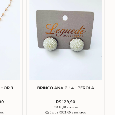
NHOR 3
BRINCO ANA G 14 - PÉROLA
90
R$129,90
R$116,91
com
Pix
ros
6
x de
R$21,65
sem juros