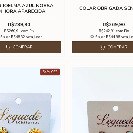
 JOELMA AZUL NOSSA
COLAR OBRIGADA SE
NHORA APARECIDA
R$289,90
R$269,90
R$260,91
com
Pix
R$242,91
com
Pix
6
x de
R$48,32
sem juros
6
x de
R$44,98
sem ju
COMPRAR
COMPRAR
54
%
OFF