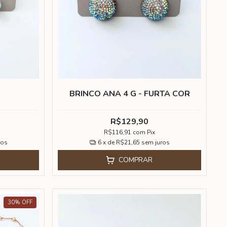
A
BRINCO ANA 4 G - FURTA COR
R$129,90
R$116,91
com
Pix
ros
6
x de
R$21,65
sem juros
COMPRAR
30
%
OFF