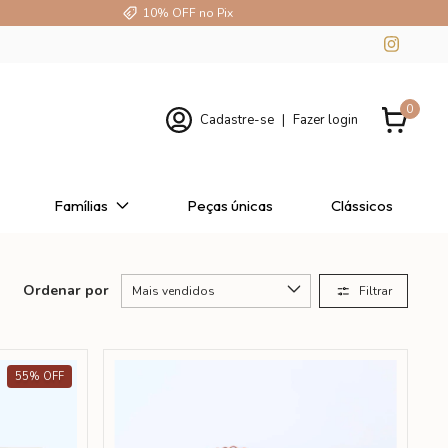
10% OFF no Pix
0
Cadastre-se
|
Fazer login
Famílias
Peças únicas
Clássicos
Ordenar por
Filtrar
55
%
OFF