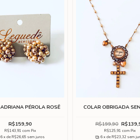
 ADRIANA PÉROLA ROSÊ
COLAR OBRIGADA SE
R$159,90
R$199,90
R$139,
R$143,91
com
Pix
R$125,91
com
Pix
6
x de
R$26,65
sem juros
6
x de
R$23,32
sem ju