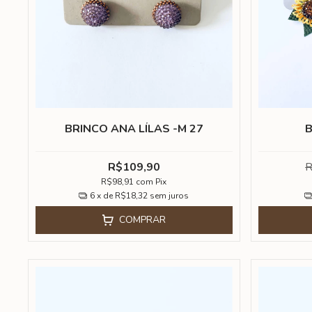
BRINCO ANA LÍLAS -M 27
B
R$109,90
R
R$98,91
com
Pix
6
x de
R$18,32
sem juros
COMPRAR