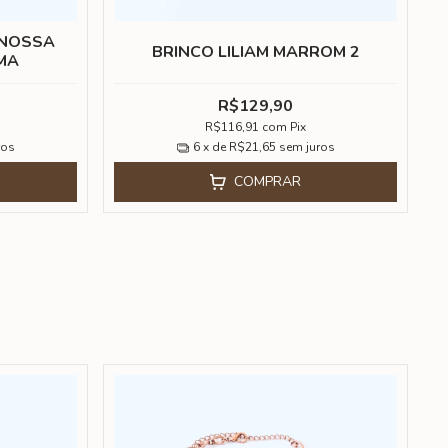
 NOSSA
BRINCO LILIAM MARROM 2
MA
R$129,90
R$116,91
com
Pix
ros
6
x de
R$21,65
sem juros
COMPRAR