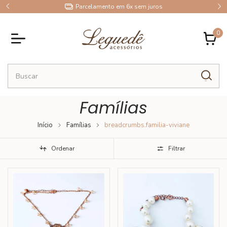
10% OFF no Pix
0
Famílias
Início
Famílias
breadcrumbs.familia-viviane
Ordenar
Filtrar