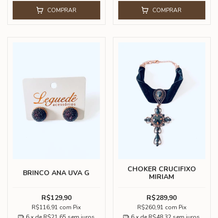
COMPRAR
COMPRAR
CHOKER CRUCIFIXO
BRINCO ANA UVA G
MIRIAM
R$129,90
R$289,90
R$116,91
com
Pix
R$260,91
com
Pix
6
x de
R$21,65
sem juros
6
x de
R$48,32
sem juros