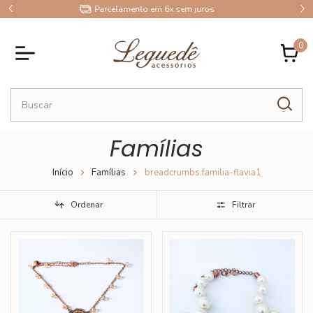
10% OFF no Pix
0
Famílias
Início
Famílias
breadcrumbs.familia-flavia1
Ordenar
Filtrar