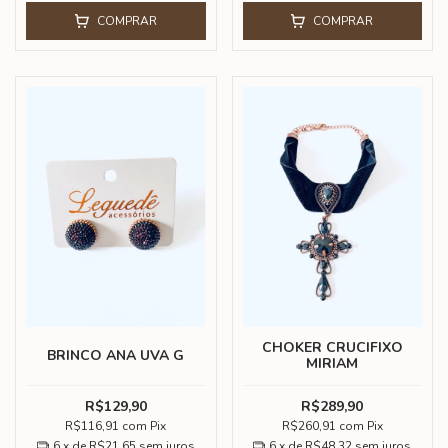
COMPRAR
COMPRAR
CHOKER CRUCIFIXO
BRINCO ANA UVA G
MIRIAM
R$129,90
R$289,90
R$116,91
com
Pix
R$260,91
com
Pix
6
x de
R$21,65
sem juros
6
x de
R$48,32
sem juros